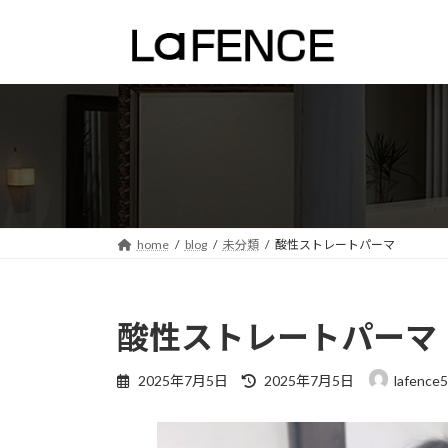
コ
ナ
ン
ビ
テ
ゲ
ン
ー
ツ
シ
へ
ョ
ス
ン
キ
に
ッ
移
プ
動
home
blog
未分類
酸性ストレートパーマ
酸性ストレートパーマ
最
2025年7月5日
2025年7月5日
lafence5
終
更
新