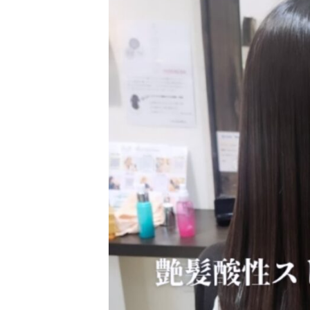
日
時
: