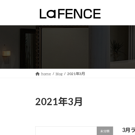
コ
ナ
ン
ビ
テ
ゲ
ン
ー
ツ
シ
へ
ョ
ス
ン
キ
に
ッ
移
プ
動
home
blog
2021年3月
2021年3月
3月
未分類