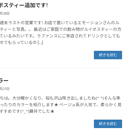
ボスティー追加です!
3月28日
週末ラストの営業です! お店で置いているエモーションさんのル
ティーと写真。。 最近はご家庭での飲み物がルイボスティーの方
ているみたいです。ラファンスにご来店されてドリンクとしても
せてもらっているの […]
続きを読む
ラー
3月27日
ちは。大分暖かくなり、桜も沢山咲き出しましたね(^ ^)そんな季
ったりのカラーを紹介します★ ベージュ系が人気で、柔らかく見
すすめです(^_^)藤井でした★
続きを読む