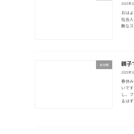
2021年
おはよ
社会人
敵なス
親子
未分類
2021年
春休み
いです
し、フ
るはずで