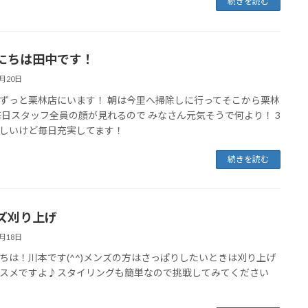
続きを読む
にちは田中です！
3月20日
ずっと栗林店にいます！ 朝は今里へ掃除しに行ってそこから栗林
毎日スタッフ全員の顔が見れるので みなさん元気そうで何より！ 3
しいけど毎日充実してます！
続きを読む
ズ刈り上げ
3月18日
ちは！川本です(^^)メンズの方はさっぱりしたいときは刈り上げ
スメですよ♪スタイリングも簡単なので挑戦してみてください