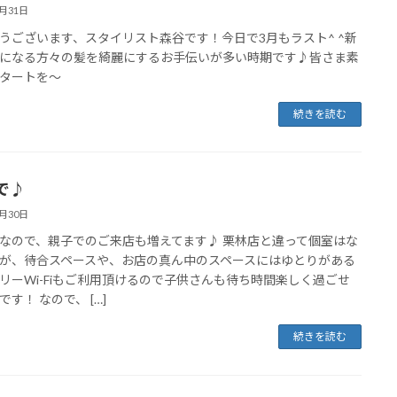
3月31日
うございます、スタイリスト森谷です！今日で3月もラスト^ ^新
になる方々の髪を綺麗にするお手伝いが多い時期です♪皆さま素
タートを〜
続きを読む
で♪
3月30日
なので、親子でのご来店も増えてます♪ 栗林店と違って個室はな
が、待合スペースや、お店の真ん中のスペースにはゆとりがある
リーWi-Fiもご利用頂けるので子供さんも待ち時間楽しく過ごせ
す！ なので、 […]
続きを読む