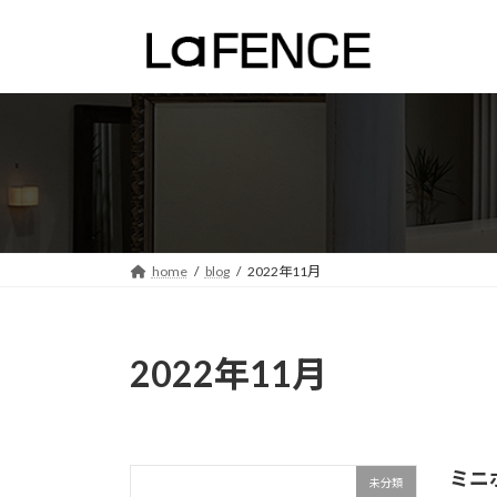
コ
ナ
ン
ビ
テ
ゲ
ン
ー
ツ
シ
へ
ョ
ス
ン
キ
に
ッ
移
プ
動
home
blog
2022年11月
2022年11月
ミニ
未分類