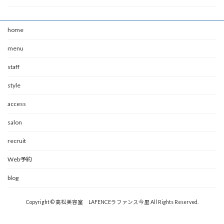
home
menu
staff
style
access
salon
recruit
Web予約
blog
Copyright © 高松美容室 LAFENCEラファンス今里 All Rights Reserved.