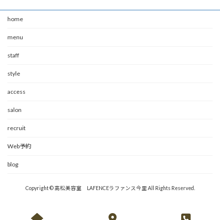
home
menu
staff
style
access
salon
recruit
Web予約
blog
Copyright © 高松美容室 LAFENCEラファンス今里 All Rights Reserved.