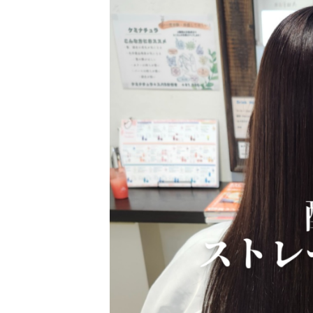
日
時
: