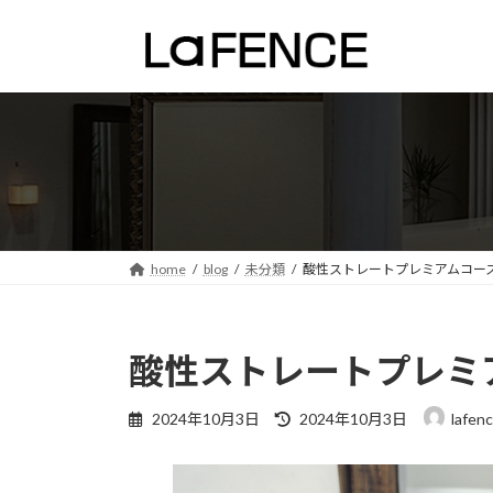
コ
ナ
ン
ビ
テ
ゲ
ン
ー
ツ
シ
へ
ョ
ス
ン
キ
に
ッ
移
プ
動
home
blog
未分類
酸性ストレートプレミアムコー
酸性ストレートプレミ
最
2024年10月3日
2024年10月3日
lafen
終
更
新