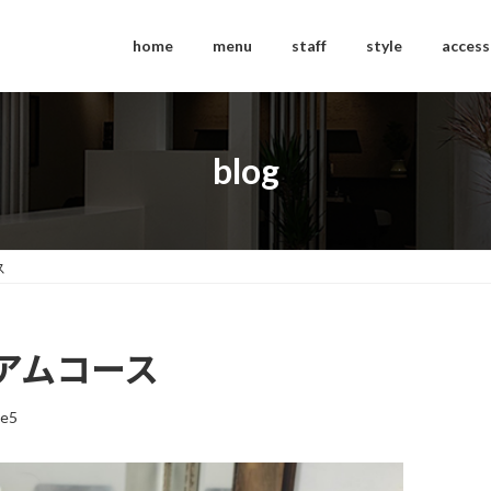
home
menu
staff
style
access
blog
ス
アムコース
ce5