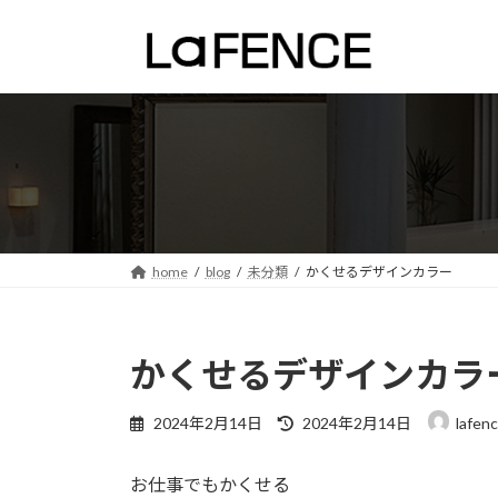
コ
ナ
ン
ビ
テ
ゲ
ン
ー
ツ
シ
へ
ョ
ス
ン
キ
に
ッ
移
プ
動
home
blog
未分類
かくせるデザインカラー
かくせるデザインカラ
最
2024年2月14日
2024年2月14日
lafen
終
更
お仕事でもかくせる
新