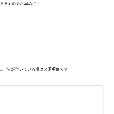
までですのでお早めに！
ん。
※
が付いている欄は必須項目です