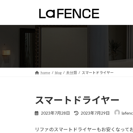
コ
ナ
ン
ビ
テ
ゲ
ン
ー
ツ
シ
へ
ョ
ス
ン
キ
に
ッ
移
プ
動
home
blog
未分類
スマートドライヤー
スマートドライヤー
最
2023年7月28日
2023年7月29日
lafen
終
更
リファのスマートドライヤーもお安くなって
新