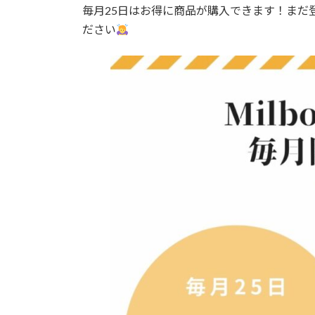
日
毎月25日はお得に商品が購入できます！まだ
時
ださい
: