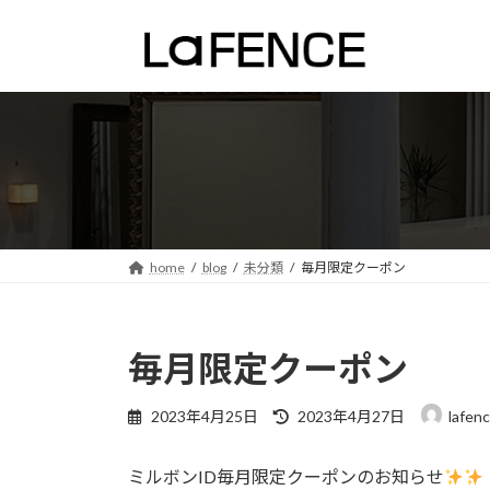
コ
ナ
ン
ビ
テ
ゲ
ン
ー
ツ
シ
へ
ョ
ス
ン
キ
に
ッ
移
プ
動
home
blog
未分類
毎月限定クーポン
毎月限定クーポン
最
2023年4月25日
2023年4月27日
lafen
終
更
ミルボンID毎月限定クーポンのお知らせ
新