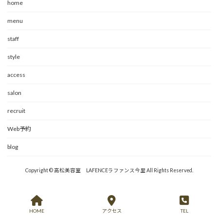
home
menu
staff
style
access
salon
recruit
Web予約
blog
Copyright © 高松美容室 LAFENCEラファンス今里 All Rights Reserved.
HOME
アクセス
TEL