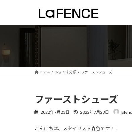
コ
ナ
ン
ビ
テ
ゲ
ン
ー
ツ
シ
へ
ョ
ス
ン
キ
に
ッ
移
プ
動
home
blog
未分類
ファーストシューズ
ファーストシューズ
最
2022年7月23日
2022年7月23日
lafen
終
更
こんにちは、スタイリスト森谷です！！
新