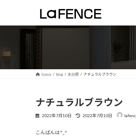
コ
ナ
ン
ビ
テ
ゲ
ン
ー
ツ
シ
へ
ョ
ス
ン
キ
に
ッ
移
プ
動
home
blog
未分類
ナチュラルブラウン
ナチュラルブラウン
最
2022年7月10日
2022年7月10日
lafen
終
更
こんばんは^_^
新