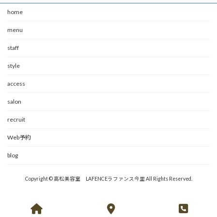
home
menu
staff
style
access
salon
recruit
Web予約
blog
Copyright © 高松美容室 LAFENCEラファンス今里 All Rights Reserved.