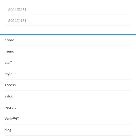
2021年2月
2021年1月
home
menu
staff
style
access
salon
recruit
Web予約
blog