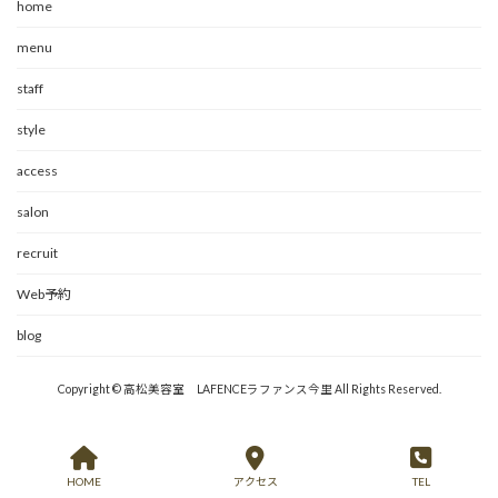
home
menu
staff
style
access
salon
recruit
Web予約
blog
Copyright © 高松美容室 LAFENCEラファンス今里 All Rights Reserved.
HOME
アクセス
TEL