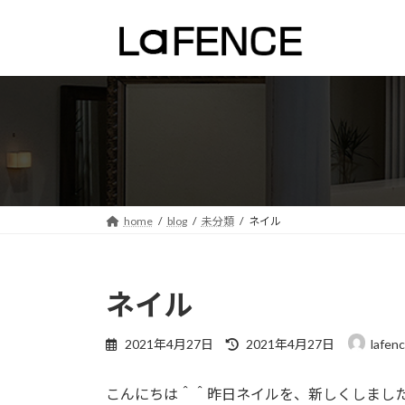
コ
ナ
ン
ビ
テ
ゲ
ン
ー
ツ
シ
へ
ョ
ス
ン
キ
に
ッ
移
プ
動
home
blog
未分類
ネイル
ネイル
最
2021年4月27日
2021年4月27日
lafen
終
更
こんにちは＾＾昨日ネイルを、新しくしまし
新