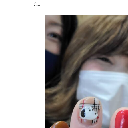
日
た。
時
: