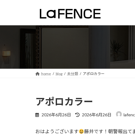
コ
ナ
ン
ビ
テ
ゲ
ン
ー
ツ
シ
へ
ョ
ス
ン
キ
に
ッ
移
プ
動
home
blog
未分類
アポロカラー
アポロカラー
最
2026年6月26日
2026年6月26日
lafen
終
更
おはようございます
藤井です！朝警報出て
新