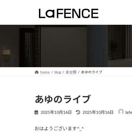
コ
ナ
ン
ビ
テ
ゲ
ン
ー
ツ
シ
へ
ョ
ス
ン
キ
に
ッ
移
プ
動
home
blog
未分類
あゆのライブ
あゆのライブ
最
2025年10月16日
2025年10月16日
laf
終
更
おはようございます^_^
新