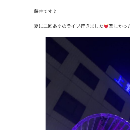
日
時
藤井です♪
:
夏に二回あゆのライブ行きました
楽しかっ