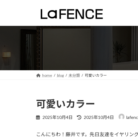
コ
ナ
ン
ビ
テ
ゲ
ン
ー
ツ
シ
へ
ョ
ス
ン
キ
に
ッ
移
プ
動
home
blog
未分類
可愛いカラー
可愛いカラー
最
2025年10月4日
2025年10月4日
lafen
終
更
こんにちわ！藤井です。先日友達をイヤリン
新