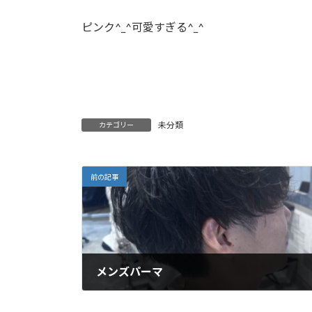
日
時
ピンク^_^可愛すぎる^_^
:
未分類
カテゴリー
前の記事
メンズパーマ
2025年10月3日