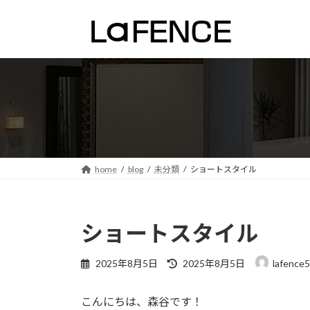
コ
ナ
ン
ビ
テ
ゲ
ン
ー
ツ
シ
へ
ョ
ス
ン
キ
に
ッ
移
プ
動
home
blog
未分類
ショートスタイル
ショートスタイル
最
2025年8月5日
2025年8月5日
lafence5
終
更
こんにちは、森谷です！
新