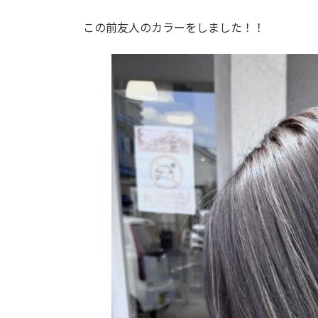
日
時
この前友人のカラーをしました！！
: