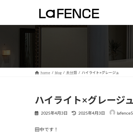
コ
ナ
ン
ビ
テ
ゲ
ン
ー
ツ
シ
へ
ョ
ス
ン
キ
に
ッ
移
プ
動
home
blog
未分類
ハイライト×グレージュ
ハイライト×グレージ
最
2025年4月3日
2025年4月3日
lafence5
終
更
田中です！
新