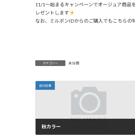
日
11/1〜始まるキャンペーンでオージュア商品
時
レゼントします
:
なお、ミルボンIDからのご購入でもこちらの
未分類
カテゴリー
前の記事
秋カラー