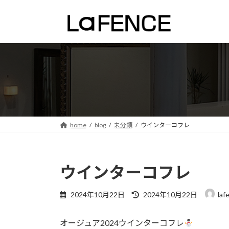
コ
ナ
ン
ビ
テ
ゲ
ン
ー
ツ
シ
へ
ョ
ス
ン
キ
に
ッ
移
プ
動
home
blog
未分類
ウインターコフレ
ウインターコフレ
最
2024年10月22日
2024年10月22日
laf
終
更
オージュア2024ウインターコフレ
新