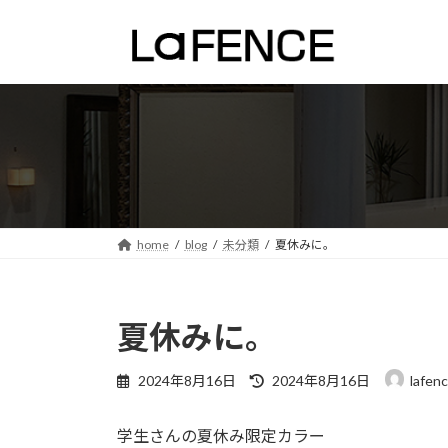
コ
ナ
ン
ビ
テ
ゲ
ン
ー
ツ
シ
へ
ョ
ス
ン
キ
に
ッ
移
プ
動
home
blog
未分類
夏休みに。
夏休みに。
最
2024年8月16日
2024年8月16日
lafen
終
更
学生さんの夏休み限定カラー
新